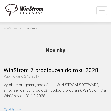
Přepn
navig
WinStrom
>
Novinky
Novinky
WinStrom 7 prodloužen do roku 2028
Publikováno
27.9.2017
Výrobce programu, společnost WIN-STROM SOFTWARE,
s.r.o., se rozhodl prodloužit podporu programů WinStrom 7 a
WinMzdy do 31.12.2028.
Celý článek