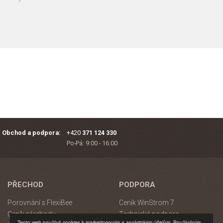
Obchod a podpora:
+420
371 124 330
Po-Pá: 9:00 - 16:00
PŘECHOD
PODPORA
Porovnání s FlexiBee
Ceník WinStrom 7
Ceník přechodu
Technická podpora
Tento web používá cookies k marketingovým a analytickým účelům. Používáním