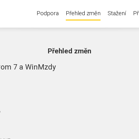
Podpora
Přehled změn
Stažení
Př
Přehled změn
rom 7 a WinMzdy
6