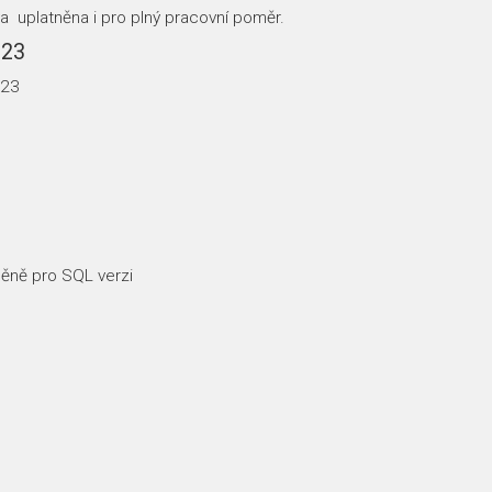
va uplatněna i pro plný pracovní poměr.
023
023
měně pro SQL verzi