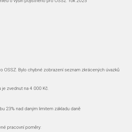
ehled o výšin pojistného pro OSSZ“ rok 2025
 pro OSSZ. Bylo chybné zobrazení seznam zkrácených úvazků
 je zvednut na 4 000 Kč.
azbu 23% nad daným limitem základu daně
cené pracovní poměry: