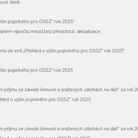
žkové daně
ýšin pojistného pro OSSZ“ rok 2025″
kovaném výpočtu mezd bez předchozí aktualizace
ortu do xml „Přehled o výšin pojistného pro OSSZ“ rok 2025″
ýšin pojistného pro OSSZ“ rok 2025
ém příjmu ze závislé činnosti a sražených zálohách na daň“ za rok 
ehled o výšin pojistného pro OSSZ“ rok 2025
ém příjmu ze závislé činnosti a sražených zálohách na daň“ za rok 