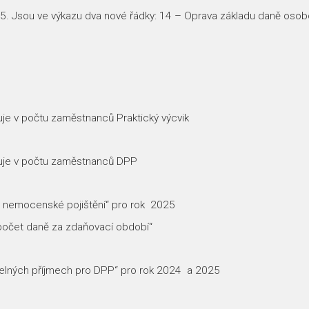
5. Jsou ve výkazu dva nové řádky: 14 – Oprava základu daně osob
ruje v počtu zaměstnanců Praktický výcvik
oruje v počtu zaměstnanců DPP
i o nemocenské pojištění“ pro rok 2025
ýpočet daně za zdaňovací období“
nitelných příjmech pro DPP“ pro rok 2024 a 2025