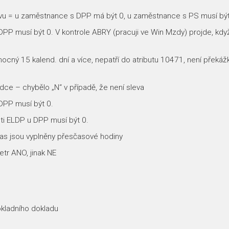
vu = u zaměstnance s DPP má být 0, u zaměstnance s PS musí být
P musí být 0. V kontrole ABRY (pracuji ve Win Mzdy) projde, když 
ý 15 kalend. dní a více, nepatří do atributu 10471, není překážk
ce – chybělo „N“ v případě, že není sleva
DPP musí být 0.
ti ELDP u DPP musí být 0.
čas jsou vyplněny přesčasové hodiny
tr ANO, jinak NE
okladního dokladu