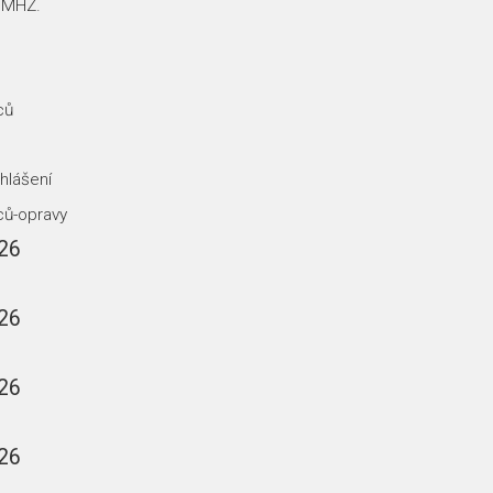
JMHZ.
ců
hlášení
ců-opravy
26
26
26
26