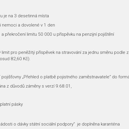
 je na 3 desetinná místa
i nemoci a dovolené v 1 den
překročení limitu 50 000 u příspěvku na penzijní pojištění
ý limit pro peněžitý příspěvek na stravování za jednu směnu podle 
osud 82,60 Kč).
í pojišťovny „Přehled o platbě pojistného zaměstnavatele“ do form
na z důvodů záměny s verzí 9.68.01,
platní pásky
žádosti o dávky státní sociální podpory“ je doplněna karanténa