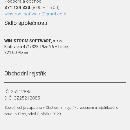
Podpora a obchod:
371 124 330
(8:00 – 16:00)
winstrom.software@gmail.com
Sídlo společnosti
WIN-STROM SOFTWARE, s.r.o.
Klatovská 471/328, Plzeň 6 – Litice,
321 00 Plzeň
Obchodní rejstřík
IČ: 25212885
DIČ: CZ25212885
Společnost je zapsána v Obchodním rejstříku vedeném u rejstříkového
soudu v Plzni, oddíl C, vložka 9129.