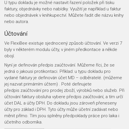
U typu dokladu je možné nastavit řazení položek při tisku
faktury, objednávky nebo nabídky. Využití je například u faktur
nebo objednávek v knihkupectví. Můžete řadit dle názvu knihy
nebo autora.
Účtování
Ve FlexiBee existuje sjednocený způsob účtování. Ve verzi 7
byly v některém modulu účty, v jiném předkontace a někde
obojí.
Nyní je definován předpis zaúčtování. Můžeme říci, že se
jedná o jakousi protikontaci. Příklad: u typu dokladu pro
vydané faktury je definován účet MD – odběratelé. (můžeme
jej nazvat primárním účtem) . Poté definujete
předpis zaúčtování pro prodej zboží, výrobků nebo služeb. Při
účtování faktury obsluha vybere předpis zaúčtování, a tím určí
účet DAL a účty DPH. Do dokladu jsou zároveň přeneseny
účty pro základ i DPH. Tyto účty může účetní zadávat nebo
měnit přímo. Tím jsou splněny předpoklady práce pro laika i
účetního odborníka.