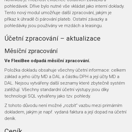
pohledávek. Dříve bylo nutné vše vkládat jako interní doklady.
Tento nový modul umožňuje další zpracování, jakým je
příkaz k úhradě či párování plateb. Ostatní závazky a
pohledávky jsou používány ve mzdách a leasingu.
Účetní zpracování – aktualizace
Měsíční zpracování
Ve FlexiBee odpadá měsíční zpracování.
Položka dokladu obsahuje všechny účetní informace: celkem
základ a jeho účty MD a DAL a částku DPH a její účty MD a
DAL. Nejsou vytvářeny další seznamy které zbytečně systém
zatěžují. Všechny standardní účetní výstupy jsou díky
technologii SQL vytvářeny jako tzv. pohledy.
Z tohoto důvodu není možné „rozbít“ vazbu mezi primárním
dokladem, jakým je např. vydaná faktura a její dopad na účetní
deník.
Ceník