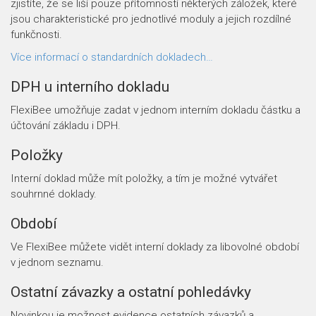
zjistíte, že se liší pouze přítomností některých záložek, které
jsou charakteristické pro jednotlivé moduly a jejich rozdílné
funkčnosti.
Více informací o standardních dokladech…
DPH u interního dokladu
FlexiBee umožňuje zadat v jednom interním dokladu částku a
účtování základu i DPH.
Položky
Interní doklad může mít položky, a tím je možné vytvářet
souhrnné doklady.
Období
Ve FlexiBee můžete vidět interní doklady za libovolné období
v jednom seznamu.
Ostatní závazky a ostatní pohledávky
Novinkou je možnost evidence ostatních závazků a