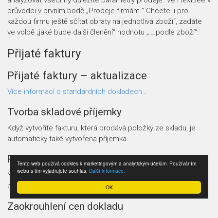
průvodci v prvním bodě „Prodeje firmám “ Chcete-li pro
každou firmu ještě sčítat obraty na jednotlivá zboží“, zadáte
ve volbě „jaké bude další členění“ hodnotu „….podle zboží“.
Přijaté faktury
Přijaté faktury – aktualizace
Více informací o standardních dokladech…
Tvorba skladové příjemky
Když vytvoříte fakturu, která prodává položky ze skladu, je
automaticky také vytvořena příjemka.
Rozúčtování faktury
Tento web používá cookies k marketingovým a analytickým účelům. Používáním
webu s tím vyjadřujete souhlas.
Další informace.
Nepohodlné rozúčtování je nahrazeno zadáním standardních
položek faktury.
OK
Zaokrouhlení cen dokladu