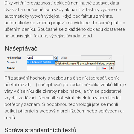
Díky vnitřní provázanosti dokladů není nutné zadávat data
dvakrát a současně jsou vždy aktuální. Z faktury vydané se
automaticky vytvoří výdejka. Když pak fakturu změníte,
automaticky se změna projeví i na výdejce. To samé platí i o
účetním deníku. Současně se z každého dokladu dostanete
na související: faktura, výdejka, úhrada apod.
Našeptávač
Při zadávání hodnoty s vazbou na číselník (adresář, ceník,
účetní rozvrh, …) našeptávač po zadání několika znaků filtruje
věty v číselníku dle zkratky nebo názvu, a tím se podstatně
zrychlí zadávání. Nemusíte otevírat číselník a v něm hledat
potřebný záznam. S podobnou technologií jste se mohli
setkat pří práci s webovým prohlížečem nebo správcem e-
mailů.
Správa standardních textů