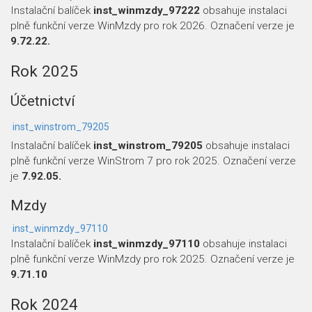
Instalační balíček
inst_winmzdy_97222
obsahuje instalaci
plně funkční verze WinMzdy pro rok 2026. Označení verze je
9.72.22.
Rok 2025
Účetnictví
inst_winstrom_79205
Instalační balíček
inst_winstrom_79205
obsahuje instalaci
plně funkční verze WinStrom 7 pro rok 2025. Označení verze
je
7.92.05.
Mzdy
inst_winmzdy_97110
Instalační balíček
inst_winmzdy_97110
obsahuje instalaci
plně funkční verze WinMzdy pro rok 2025. Označení verze je
9.71.10
Rok 2024